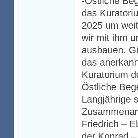
-Östliche Be
das Kuratoriu
2025 um weit
wir mit ihm u
ausbauen. Gü
das anerkann
Kuratorium de
Östliche Beg
Langjährige s
Zusammenarbe
Friedrich – Eb
der Konrad –