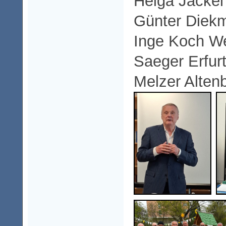
Helga Jäckel
Günter Diek
Inge Koch We
Saeger Erfur
Melzer Alten