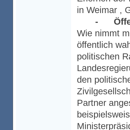
in Weimar , G
- Öffent
Wie nimmt m
öffentlich wa
politischen R
Landesregier
den politisch
Zivilgesellsch
Partner ange
beispielswei
Ministerpräs