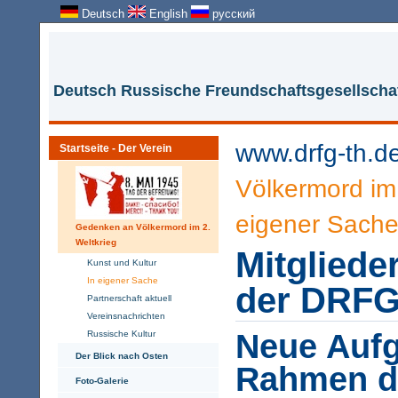
Deutsch
English
русский
Deutsch Russische Freundschaftsgesellschaf
www.drfg-th.d
Startseite - Der Verein
Völkermord im 
eigener Sach
Gedenken an Völkermord im 2.
Weltkrieg
Mitglied
Kunst und Kultur
In eigener Sache
der DRFG
Partnerschaft aktuell
Vereinsnachrichten
Neue Auf
Russische Kultur
Der Blick nach Osten
Rahmen d
Foto-Galerie