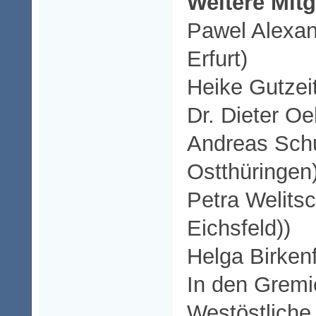
Weitere Mitg
Pawel Alexa
Erfurt)
Heike Gutzei
Dr. Dieter O
Andreas Sch
Ostthüringen
Petra Welits
Eichsfeld))
Helga Birken
In den Gremi
Westöstlich