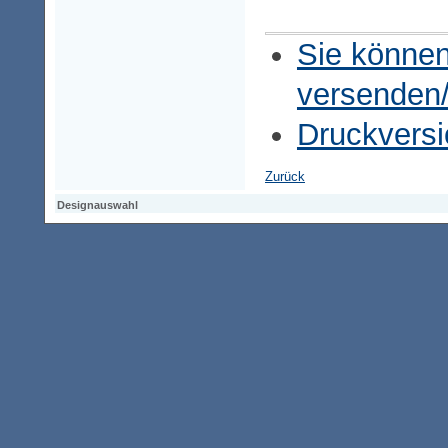
Sie können
versenden
Druckversi
Zurück
Designauswahl
Designauswahl
Designauswahl
Access-Keypad
Alt+0
Startseite
Alt+3
Vorherige Seite
Alt+6
Sitemap
Alt+7