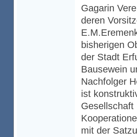
Gagarin Verei
deren Vorsit
E.M.Eremen
bisherigen O
der Stadt Erf
Bausewein u
Nachfolger H
ist konstrukt
Gesellschaft i
Kooperatione
mit der Satz