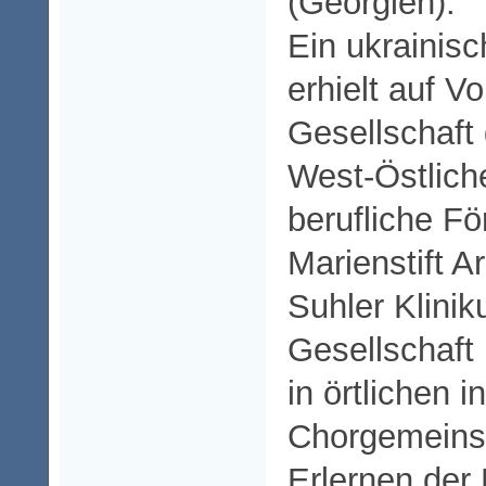
(Georgien).
Ein ukrainisc
erhielt auf V
Gesellschaft 
West-Östlic
berufliche F
Marienstift A
Suhler Klinik
Gesellschaft 
in örtlichen i
Chorgemeins
Erlernen der