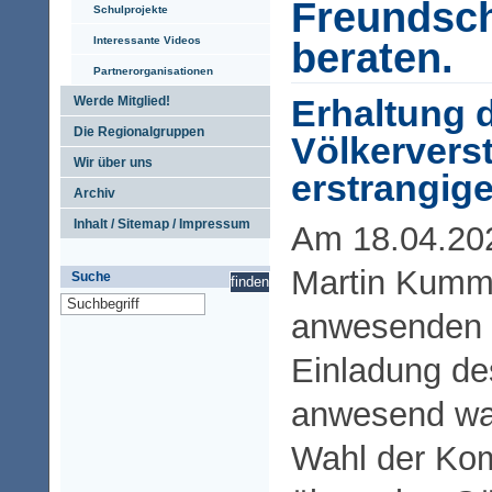
Freundsch
Schulprojekte
Interessante Videos
beraten.
Partnerorganisationen
Erhaltung 
Werde Mitglied!
Die Regionalgruppen
Völkervers
Wir über uns
erstrangig
Archiv
Inhalt / Sitemap / Impressum
Am 18.04.202
Martin Kumme
Suche
anwesenden M
Einladung de
anwesend wa
Wahl der Ko