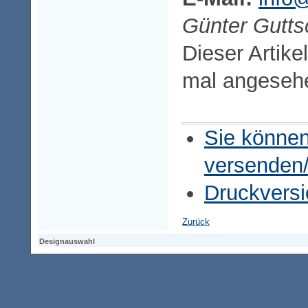
Günter Gutts
Dieser Artike
mal angeseh
Sie können
versenden
Druckversi
Zurück
Designauswahl
Designauswahl
Designauswahl
Access-Keypad
Alt+0