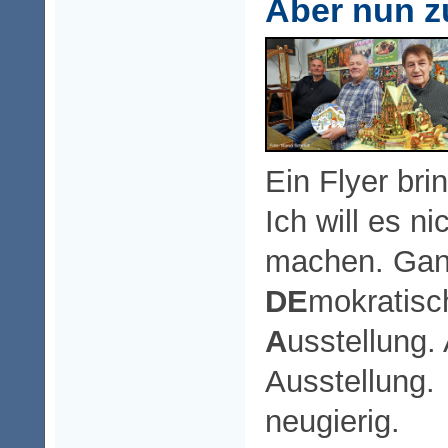
Aber nun 
Ein Flyer bri
Ich will es n
machen. Gan
DE
mokratis
A
usstellung
Ausstellung
neugierig.