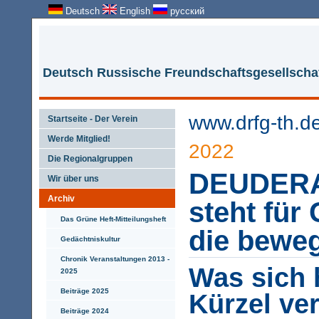
Deutsch
English
русский
Deutsch Russische Freundschaftsgesellschaf
www.drfg-th.d
Startseite - Der Verein
Werde Mitglied!
2022
Die Regionalgruppen
DEUDERA 
Wir über uns
Archiv
steht für
Das Grüne Heft-Mitteilungsheft
die beweg
Gedächtniskultur
Chronik Veranstaltungen 2013 -
Was sich 
2025
Beiträge 2025
Kürzel ver
Beiträge 2024