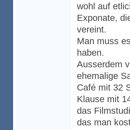
wohl auf etli
Exponate, d
vereint.
Man muss es
haben.
Ausserdem ve
ehemalige Sa
Café mit 32 S
Klause mit 1
das Filmstudi
das man koste