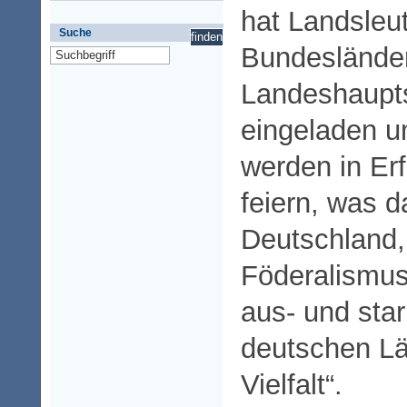
hat Landsleut
Suche
Bundesländer
Landeshaupts
eingeladen u
werden in Erf
feiern, was d
Deutschland,
Föderalismus
aus- und sta
deutschen Län
Vielfalt“.