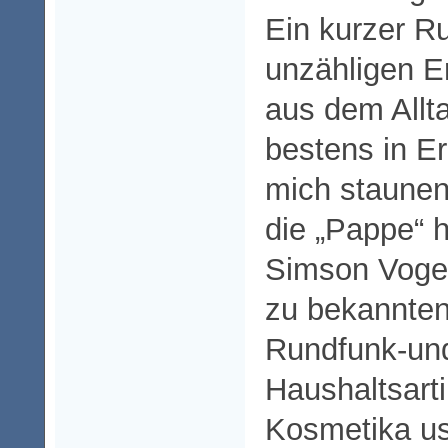
Ein kurzer R
unzähligen E
aus dem Allta
bestens in Er
mich staune
die „Pappe“ h
Simson Vogel
zu bekannten
Rundfunk-un
Haushaltsarti
Kosmetika u