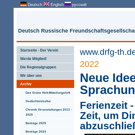
Deutsch
English
русский
Deutsch Russische Freundschaftsgesellschaf
www.drfg-th.d
Startseite - Der Verein
Werde Mitglied!
2022
Die Regionalgruppen
Neue Idee
Wir über uns
Archiv
Sprachunt
Das Grüne Heft-Mitteilungsheft
Gedächtniskultur
Ferienzeit -
Chronik Veranstaltungen 2013 -
Zeit, um Di
2025
abzuschlie
Beiträge 2025
Beiträge 2024