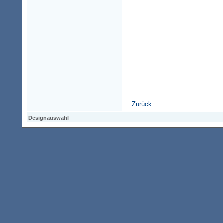
Zurück
Designauswahl
Designauswahl
Designauswahl
Access-Keypad
Alt+0
Startseite
Alt+3
Vorherige Seite
Alt+6
Sitemap