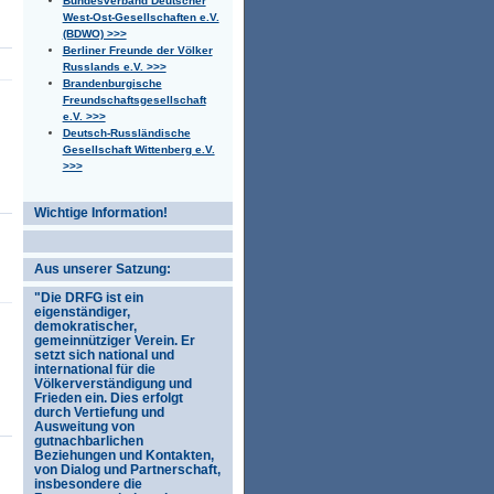
Bundesverband Deutscher
West-Ost-Gesellschaften e.V.
(BDWO) >>>
Berliner Freunde der Völker
Russlands e.V. >>>
Brandenburgische
Freundschaftsgesellschaft
e.V. >>>
Deutsch-Russländische
Gesellschaft Wittenberg e.V.
>>>
Wichtige Information!
Aus unserer Satzung:
"Die DRFG ist ein
eigenständiger,
demokratischer,
gemeinnütziger Verein. Er
setzt sich national und
international für die
Völkerverständigung und
Frieden ein. Dies erfolgt
durch Vertiefung und
Ausweitung von
gutnachbarlichen
Beziehungen und Kontakten,
von Dialog und Partnerschaft,
insbesondere die