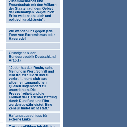
Zusammenarbeit und
Freundschaft mit den Völkern
der Staaten auf dem Gebiet
der ehemaligen Sowjetunion.
Er ist weltanschaulich und
politisch unabhängig".
Wir wenden uns gegen jede
Form von Extremismus oder
Hassrede!
Grundgesetz der
Bundesrepublik Deutschland
Art.5,1)
"Jeder hat das Recht, seine
Meinung in Wort, Schrift und
Bild frei zu äußern und zu
verbreiten und sich aus
allgemein zugänglichen
Quellen ungehindert zu
unterrichten. Die
Pressefreiheit und die
Freiheit der Berichterstattung
durch Rundfunk und Film
werden gewährleistet. Eine
Zensur findet nicht statt.“
Haftungsausschluss für
externe Links
Trotz sorgfältiger inhaltlicher