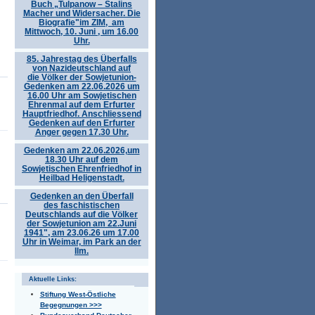
Buch „Tulpanow – Stalins
Macher und Widersacher. Die
Biografie"im ZIM, am
Mittwoch, 10. Juni , um 16.00
Uhr.
85. Jahrestag des Überfalls
von Nazideutschland auf
die Völker der Sowjetunion-
Gedenken am 22.06.2026 um
16.00 Uhr am Sowjetischen
Ehrenmal auf dem Erfurter
Hauptfriedhof. Anschliessend
Gedenken auf den Erfurter
Anger gegen 17.30 Uhr.
Gedenken am 22.06.2026,um
18.30 Uhr auf dem
Sowjetischen Ehrenfriedhof in
Heilbad Heligenstadt.
Gedenken an den Überfall
des faschistischen
Deutschlands auf die Völker
der Sowjetunion am 22.Juni
1941", am 23.06.26 um 17.00
Uhr in Weimar, im Park an der
Ilm.
Aktuelle Links:
Stiftung West-Östliche
Begegnungen >>>