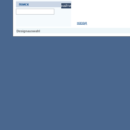
поиск
назад
Designauswahl
Designauswahl
Designauswahl
Access Keypad
Alt+0
Startseite
Alt+3
Vorherige Seite
Alt+6
Sitemap
Alt+7
Suchfunktion
Alt+8
Direkt zum Inhalt
Alt+9