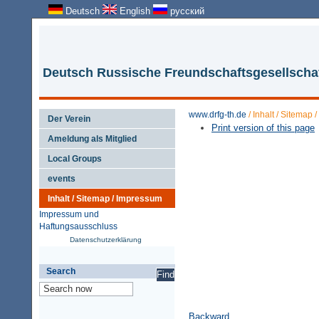
Deutsch
English
русский
Deutsch Russische Freundschaftsgesellschaft
www.drfg-th.de
/
Inhalt / Sitemap
Der Verein
Print version of this page
Ameldung als Mitglied
Local Groups
events
Inhalt / Sitemap / Impressum
Impressum und
Haftungsausschluss
Datenschutzerklärung
Search
Backward