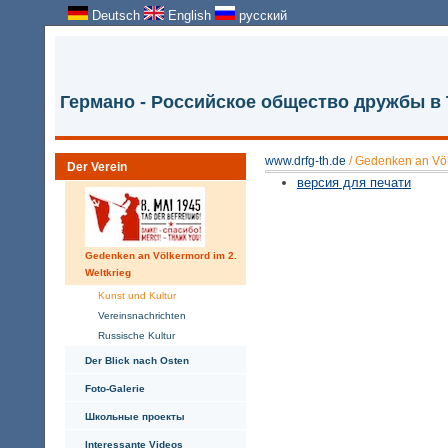
Deutsch
English
русский
Германо - Российское общество дружбы в
www.drfg-th.de
/
Gedenken an Völ
Der Verein
версия для печати
Gedenken an Völkermord im 2.
Weltkrieg
Kunst und Kultur
Vereinsnachrichten
Russische Kultur
Der Blick nach Osten
Foto-Galerie
Школьные проекты
Interessante Videos