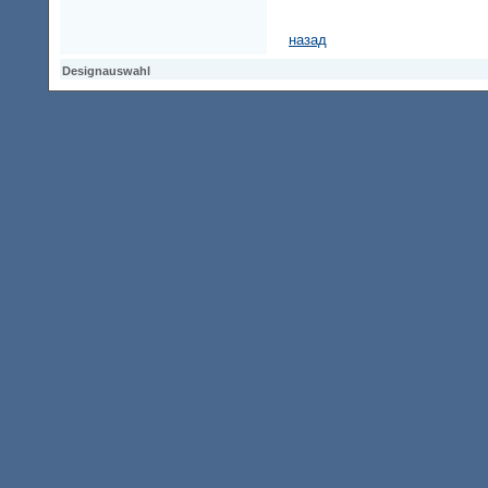
назад
Designauswahl
Designauswahl
Designauswahl
Access Keypad
Alt+0
Startseite
Alt+3
Vorherige Seite
Alt+6
Sitemap
Alt+7
Suchfunktion
Alt+8
Direkt zum Inhalt
Alt+9
Kontaktseite
2003763 Besucher