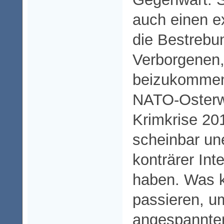
auch einen ex
die Bestrebu
Verborgenen
beizukommen,
NATO-Osterw
Krimkrise 20
scheinbar un
konträrer Int
haben. Was 
passieren, 
angespannten