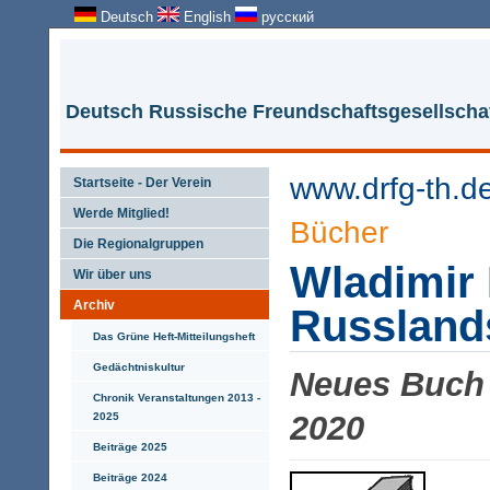
Deutsch
English
русский
Deutsch Russische Freundschaftsgesellschaf
www.drfg-th.d
Startseite - Der Verein
Werde Mitglied!
Bücher
Die Regionalgruppen
Wladimir 
Wir über uns
Archiv
Russland
Das Grüne Heft-Mitteilungsheft
Gedächtniskultur
Neues Buch 
Chronik Veranstaltungen 2013 -
2020
2025
Beiträge 2025
Beiträge 2024