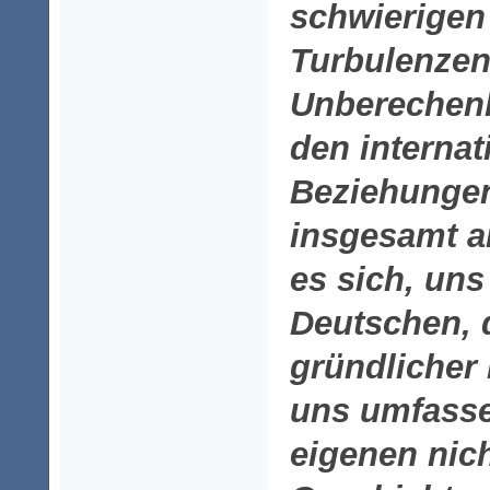
schwierigen 
Turbulenze
Unberechenb
den internat
Beziehungen
insgesamt an
es sich, un
Deutschen, 
gründlicher
uns umfasse
eigenen nic