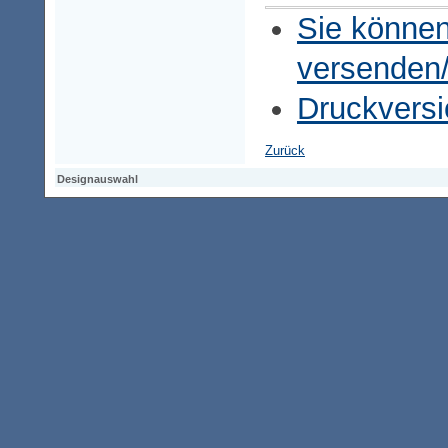
Sie können
versenden
Druckversi
Zurück
Designauswahl
Designauswahl
Designauswahl
Access-Keypad
Alt+0
Startseite
Alt+3
Vorherige Seite
Alt+6
Sitemap
Alt+7
Suchfunktion