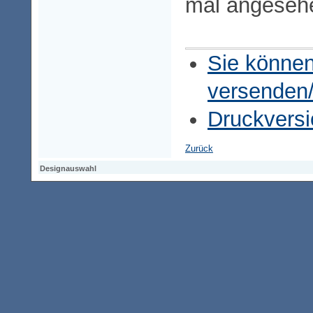
mal angeseh
Sie können
versenden
Druckversi
Zurück
Designauswahl
Designauswahl
Designauswahl
Access-Keypad
Alt+0
Startseite
Alt+3
Vorherige Seite
Alt+6
Sitemap