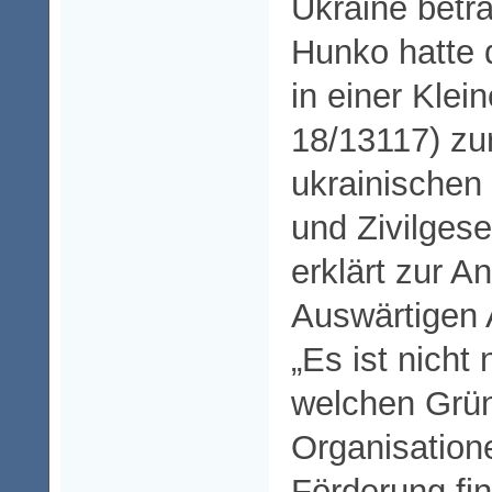
Ukraine betra
Hunko hatte 
in einer Klei
18/13117) zu
ukrainische
und Zivilgese
erklärt zur A
Auswärtigen 
„Es ist nicht
welchen Grü
Organisation
Förderung fin