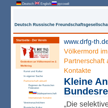
Deutsch
English
русский
Deutsch Russische Freundschaftsgesellschaf
www.drfg-th.d
Startseite - Der Verein
Völkermord im 
Partnerschaft 
Gedenken an Völkermord im 2.
Weltkrieg
Kontakte
Kunst und Kultur
In eigener Sache
Kleine An
Partnerschaft aktuell
Regionen der Russischen
Bundesre
Föderation
Städtepartnerschaft
Internationale Kontakte
„Die selekti
Vereinsnachrichten
Russische Kultur