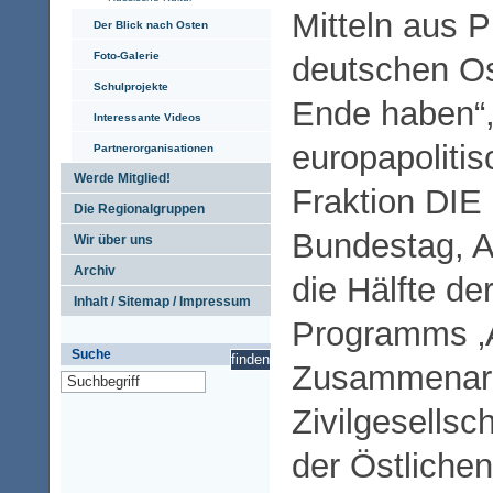
Mitteln aus 
Der Blick nach Osten
Foto-Galerie
deutschen Os
Schulprojekte
Ende haben“, 
Interessante Videos
europapoliti
Partnerorganisationen
Werde Mitglied!
Fraktion DIE
Die Regionalgruppen
Bundestag, A
Wir über uns
Archiv
die Hälfte de
Inhalt / Sitemap / Impressum
Programms ‚
Suche
Zusammenarb
Zivilgesellsc
der Östliche