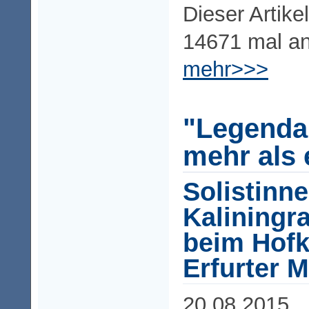
Dieser Artike
14671 mal a
mehr>>>
"Legenda
mehr als 
Solistinn
Kaliningra
beim Hofk
Erfurter M
20.08.2015