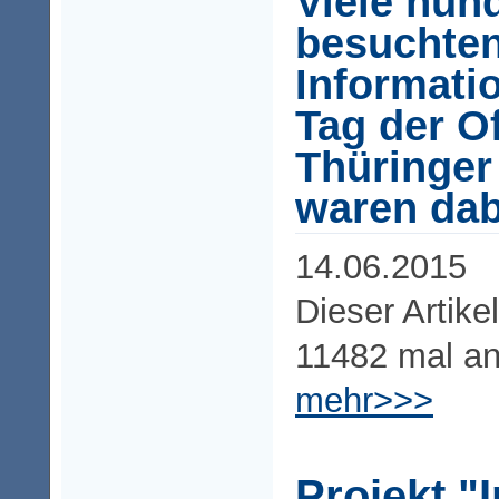
Viele hun
besuchte
Informati
Tag der O
Thüringer
waren dab
14.06.2015
Dieser Artike
11482 mal a
mehr>>>
Projekt "