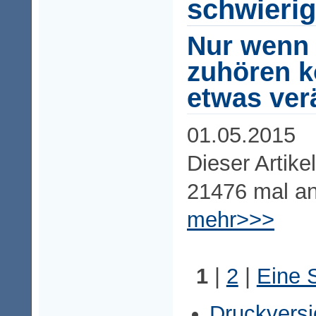
schwierig
Nur wenn 
zuhören k
etwas ver
01.05.2015
Dieser Artike
21476 mal a
mehr>>>
1
|
2
|
Eine S
Druckversi