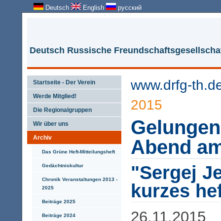
Deutsch
English
русский
Deutsch Russische Freundschaftsgesellschaf
www.drfg-th.d
Startseite - Der Verein
Werde Mitglied!
2015
Die Regionalgruppen
Gelungene
Wir über uns
Archiv
Abend a
Das Grüne Heft-Mitteilungsheft
"Sergej J
Gedächtniskultur
Chronik Veranstaltungen 2013 -
kurzes he
2025
Beiträge 2025
26.11.2015
Beiträge 2024