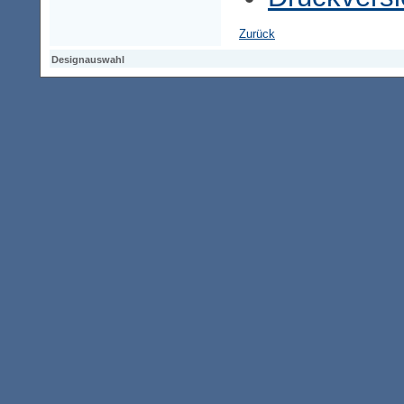
Zurück
Designauswahl
Designauswahl
Designauswahl
Access-Keypad
Alt+0
Startseite
Alt+3
Vorherige Seite
Alt+6
Sitemap
Alt+7
Suchfunktion
Alt+8
Direkt zum Inhalt
Alt+9
Kontaktseite
2003850 Besucher