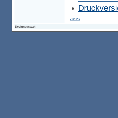
Druckversi
Zurück
Designauswahl
Designauswahl
Designauswahl
Access-Keypad
Alt+0
Startseite
Alt+3
Vorherige Seite
Alt+6
Sitemap
Alt+7
Suchfunktion
Alt+8
Direkt zum Inhalt
Alt+9