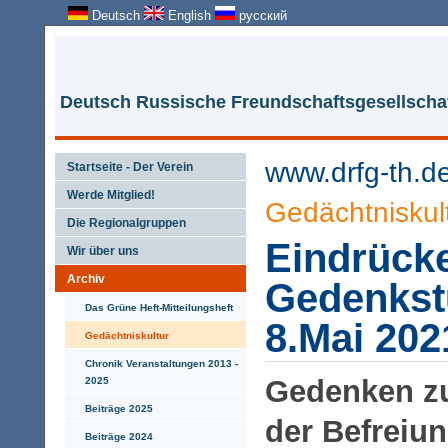
Deutsch
English
русский
Deutsch Russische Freundschaftsgesellschaf
www.drfg-th.d
Startseite - Der Verein
Werde Mitglied!
Gedächtniskul
Die Regionalgruppen
Eindrück
Wir über uns
Archiv
Gedenks
Das Grüne Heft-Mitteilungsheft
8.Mai 202
Gedächtniskultur
Chronik Veranstaltungen 2013 -
Gedenken zu
2025
Beiträge 2025
der Befreiu
Beiträge 2024