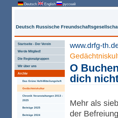
Deutsch
English
русский
Deutsch Russische Freundschaftsgesellschaf
www.drfg-th.d
Startseite - Der Verein
Werde Mitglied!
Gedächtniskul
Die Regionalgruppen
O Buchen
Wir über uns
Archiv
dich nich
Das Grüne Heft-Mitteilungsheft
Gedächtniskultur
Chronik Veranstaltungen 2013 -
Mehr als sie
2025
Beiträge 2025
der Befreiun
Beiträge 2024