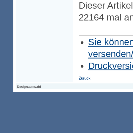
Dieser Artike
22164 mal a
Sie können
versenden
Druckversi
Zurück
Designauswahl
Designauswahl
Designauswahl
Access-Keypad
Alt+0
Startseite
Alt+3