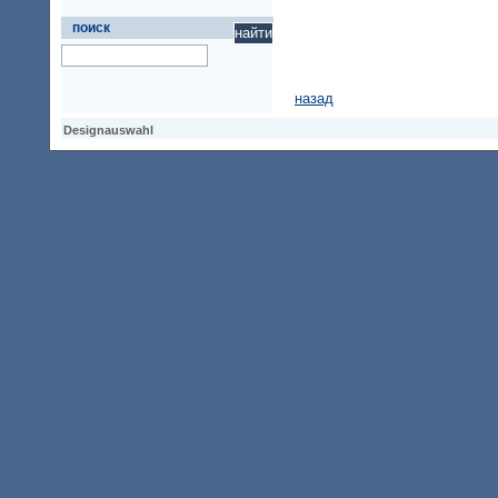
поиск
назад
Designauswahl
Designauswahl
Designauswahl
Access Keypad
Alt+0
Startseite
Alt+3
Vorherige Seite
Alt+6
Sitemap
Alt+7
Suchfunktion
Alt+8
Direkt zum Inhalt
Alt+9