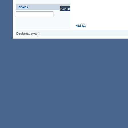
поиск
назад
Designauswahl
Designauswahl
Designauswahl
Access Keypad
Alt+0
Startseite
Alt+3
Vorherige Seite
Alt+6
Sitemap
Alt+7
Suchfunktion
Alt+8
Direkt zum Inhalt
Alt+9