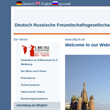
Deutsch
English
русский
Deutsch Russische Freundschaftsgesellschaft
Der Verein
www.drfg-th.de
Welcome to
our
Webs
Gedenken an Völkermord im 2.
Weltkrieg
Der Blick nach Osten
Foto-Galerie
School projects
Interessante Videos
Partnerorganisationen
Ameldung als Mitglied