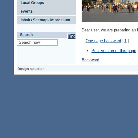
Local Groups
events
Inhalt / Sitemap / Impressum
Dear
user
,
we are
preparing
an 
Search
One page backward
|
1
|
Print version of this page
Backward
Design selection
Design selection
Design selection
Access keypad
Alt+0
Homepage
Alt+3
Previous page
Alt+6
Site map