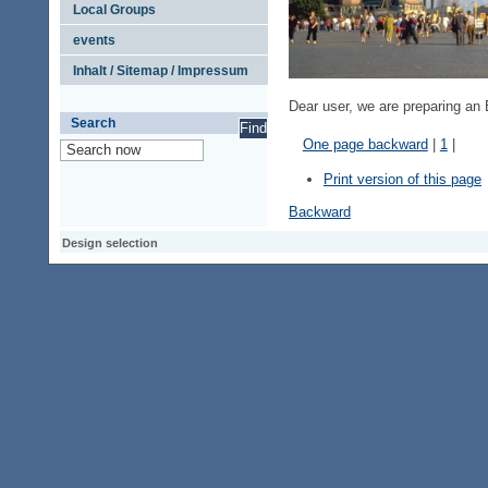
Local Groups
events
Inhalt / Sitemap / Impressum
Dear
user
,
we are
preparing
an 
Search
One page backward
|
1
|
Print version of this page
Backward
Design selection
Design selection
Design selection
Access keypad
Alt+0
Homepage
Alt+3
Previous page
Alt+6
Site map