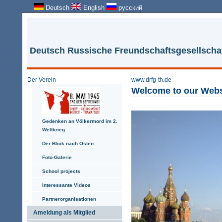
Deutsch
English
русский
Deutsch Russische Freundschaftsgesellschaft
Der Verein
www.drfg-th.de
Welcome to
our
Webs
Gedenken an Völkermord im 2.
Weltkrieg
Der Blick nach Osten
Foto-Galerie
School projects
Interessante Videos
Partnerorganisationen
Ameldung als Mitglied